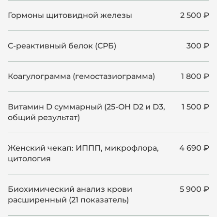
Гормоны щитовидной железы
2 500 ₽
С-реактивный белок (СРБ)
300 ₽
Коагулограмма (гемостазиограмма)
1 800 ₽
Витамин D суммарный (25-OH D2 и D3,
1 500 ₽
общий результат)
Женский чекап: ИППП, микрофлора,
4 690 ₽
цитология
Биохимический анализ крови
5 900 ₽
расширенный (21 показатель)